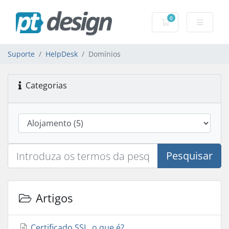
0
Carrinho de Com
Suporte
HelpDesk
Domínios
Categorias
Pesquisar
Artigos
Certificado SSL, o que é?