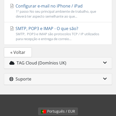
Configurar e-mail no iPhone / iPad
1º passo No seu principal ambiente de trabalho, que
deverá ter aspecto semelhante ao que...
SMTP, POP3 e IMAP - O que são?
SMTP, POP3 e IMAP são protocolos TCP / IP utilizados
para recepção e entrega de correio...
« Voltar
TAG Cloud (Domínios UK)
Suporte
Português / EUR