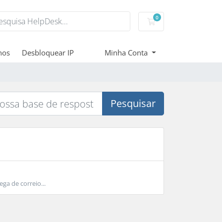
0
Carrinho de Compr
nos
Desbloquear IP
Minha Conta
Pesquisar
ga de correio...