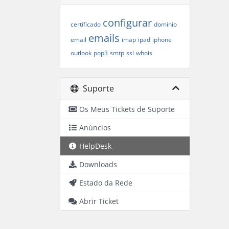
configurar
certificado
dominio
emails
email
imap
ipad
iphone
outlook
pop3
smtp
ssl
whois
Suporte
Os Meus Tickets de Suporte
Anúncios
HelpDesk
Downloads
Estado da Rede
Abrir Ticket