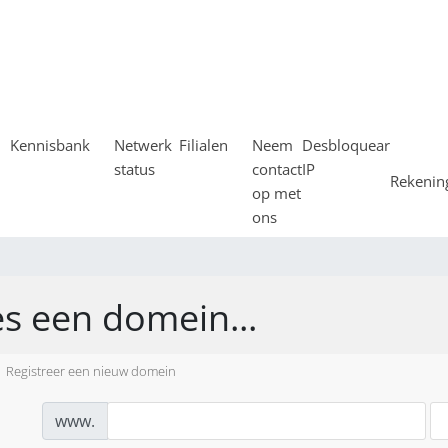
Kennisbank
Netwerk
Filialen
Neem
Desbloquear
status
contact
IP
Rekeni
op met
ons
es een domein...
Registreer een nieuw domein
www.