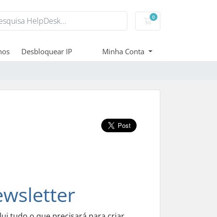
0
Carrinho de Compr
nos
Desbloquear IP
Minha Conta
wsletter
ui tudo o que precisará para criar,