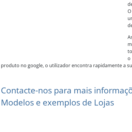
d
O
u
de
A
m
t
o
produto no google, o utilizador encontra rapidamente a su
Contacte-nos para mais informaç
Modelos e exemplos de Lojas