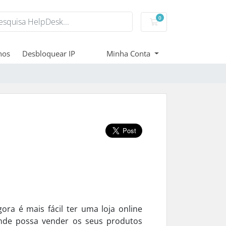
0
Carrinho de Compr
nos
Desbloquear IP
Minha Conta
gora é mais fácil ter uma loja online
nde possa vender os seus produtos