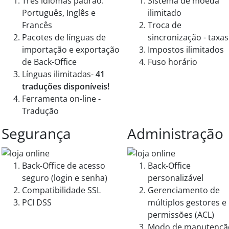
Três idiomas padrão:
Sistema de moeda
Português, Inglês e
ilimitado
Francês
Troca de
Pacotes de línguas de
sincronização - taxas
importação e exportação
Impostos ilimitados
de Back-Office
Fuso horário
Línguas ilimitadas-
41
traduções disponíveis!
Ferramenta on-line -
Tradução
Segurança
Administração
Back-Office de acesso
Back-Office
seguro (login e senha)
personalizável
Compatibilidade SSL
Gerenciamento de
PCI DSS
múltiplos gestores e
permissões (ACL)
Modo de manutençã